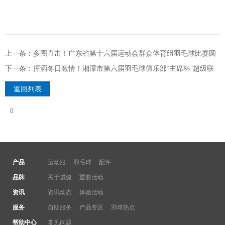
上一条：多图直击！广东省第十六届运动会群众体育组羽毛球比赛圆
满落幕
下一条：挥洒冬日激情！湘潭市第六届羽毛球俱乐部“主席杯”超级联
赛圆满落幕
返回列表
0
产品
运动服
羽毛球
配件
品牌
关于威健
重要活动
资讯
资讯动态
体验活动
服务
自助服务
产品专区
羽球热点
帮助中心
常见问题