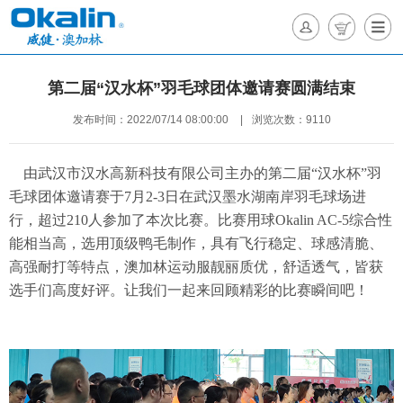
第二届“汉水杯”羽毛球团体邀请赛圆满结束
发布时间：2022/07/14 08:00:00
|
浏览次数：9110
由武汉市汉水高新科技有限公司主办的第二届“汉水杯”羽
毛球团体邀请赛于
7
月
2-3
日在武汉墨水湖南岸羽毛球场进
行，超过
210
人参加了本次比赛。比赛用球
Okalin AC-5
综合性
能相当高，选用顶级鸭毛制作，具有飞行稳定、球感清脆、
高强耐打等特点，澳加林运动服靓丽质优，舒适透气，皆获
选手们高度好评。让我们一起来回顾精彩的比赛瞬间吧！